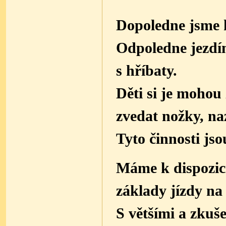
Dopoledne jsme 
Odpoledne jezdí
s hříbaty.
Děti si je mohou 
zvedat nožky, n
Tyto činnosti js
Máme k dispozici
základy jízdy na
S většími a zkuš