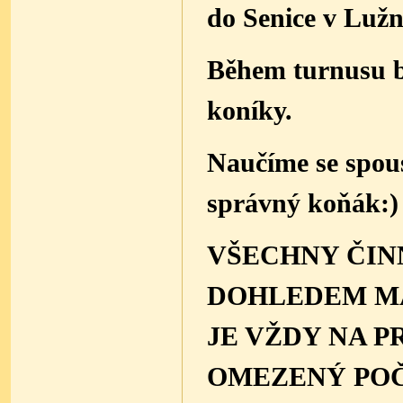
do Senice v Lužn
Během turnusu b
koníky.
Naučíme se spou
správný koňák
VŠECHNY ČIN
DOHLEDEM MA
JE VŽDY NA 
OMEZENÝ POČ