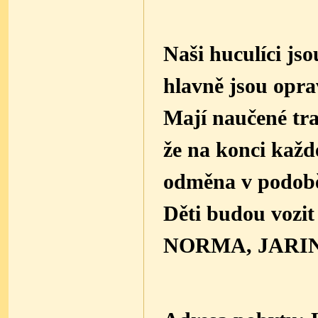
Naši huculíci jso
hlavně jsou opra
Mají naučené tras
že na konci každ
odměna v podobě 
Děti budou voz
NORMA, JARIN