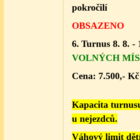
pokročilí
OBSAZENO
6. Turnus 8. 8. - 
VOLNÝCH MÍST
Cena: 7.500,- Kč
Kapacita turnusu 
u nejezdců.
Váhový limit dětí