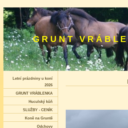
G R U N T V R Á B L E
Letní prázdniny u koní
2026
GRUNT VRÁBLENKA
Huculský kůň
SLUŽBY - CENÍK
Koně na Gruntě
Odchovy