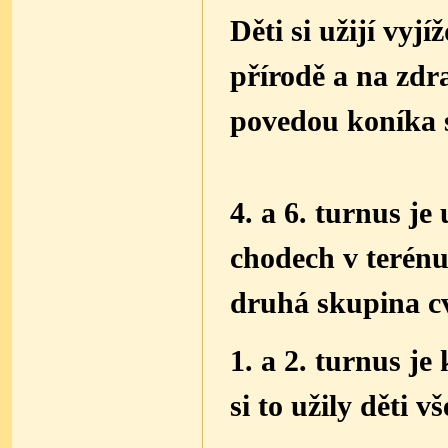
Děti si užijí vyj
přírodě a na zdr
povedou koníka 
4. a 6. turnus j
chodech v terénu
druhá skupina cv
1. a 2. turnus j
si to užily děti 