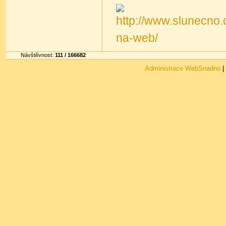
Návštěvnost:
111 / 166682
Administrace WebSnadno
|