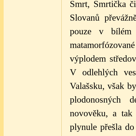
Smrt, Smrtička č
Slovanů převážně
pouze v bílém 
matamorfózované
výplodem středov
V odlehlých ves
Valašsku, však b
plodonosných d
novověku, a tak
plynule přešla do