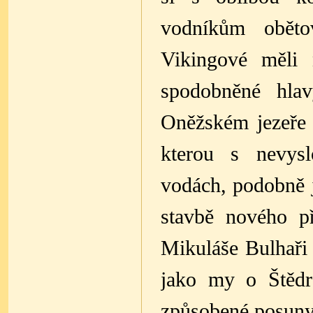
vodníkům oběto
Vikingové měli 
spodobněné hla
Oněžském jezeře 
kterou s nevysl
vodách, podobně j
stavbě nového p
Mikuláše Bulhaři 
jako my o Štědr
způsobené posuny 