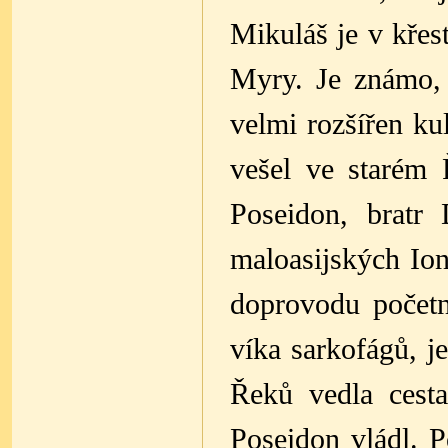
Mikuláš je v křes
Myry. Je známo, 
velmi rozšířen ku
vešel ve starém
Poseidon, bratr
maloasijských Ion
doprovodu početné
víka sarkofágů, j
Řeků vedla cest
Poseidon vládl. P