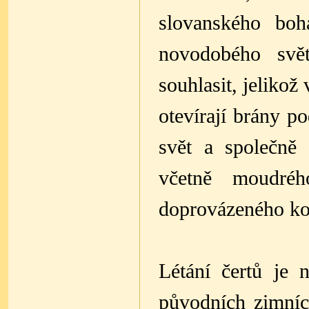
slovanského boh
novodobého svě
souhlasit, jelikož
otevírají brány po
svět a společně
včetně moudréh
doprovázeného k
Létání čertů je
původních zimníc