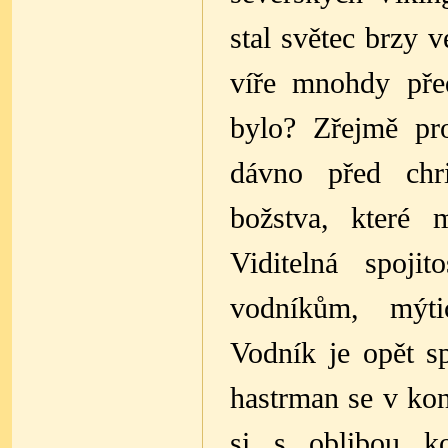
stal světec brzy 
víře mnohdy pře
bylo? Zřejmě pro
dávno před chri
božstva, které m
Viditelná spoj
vodníkům, mýt
Vodník je opět s
hastrman se v kon
si s oblibou ko