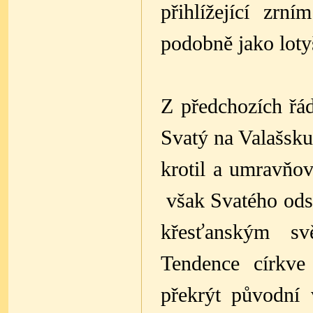
přihlížející zr
podobně jako loty
Z předchozích řá
Svatý na Valašsku
krotil a umravňov
však Svatého odsu
křesťanským sv
Tendence církve
překrýt původní