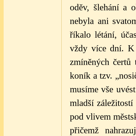
oděv, šlehání a 
nebyla ani svato
říkalo létání, úč
vždy více dní. K
zmíněných čertů 
koník a tzv. „nos
musíme vše uvést 
mladší záležitost
pod vlivem městsk
přičemž nahrazu