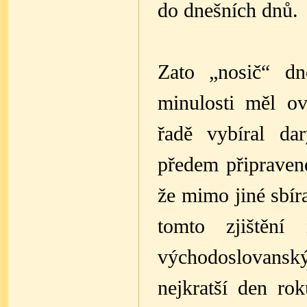
do dnešních dnů.
Zato „nosič“ dn
minulosti měl o
řadě vybíral da
předem připravené
že mimo jiné sbír
tomto zjištění
východoslovans
nejkratší den ro