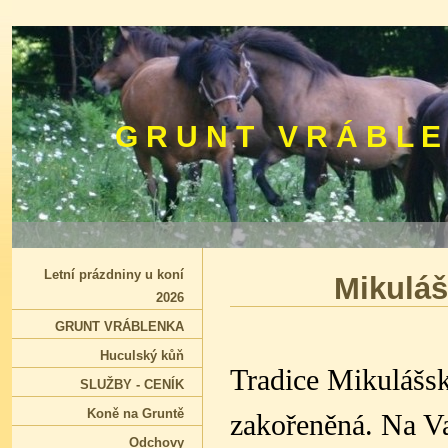
G R U N T V R Á B L E
Letní prázdniny u koní
Mikuláš
2026
GRUNT VRÁBLENKA
Huculský kůň
Tradice Mikulášsk
SLUŽBY - CENÍK
Koně na Gruntě
zakořeněná. Na Va
Odchovy