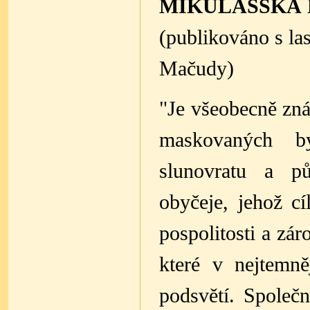
MIKULÁŠSKÁ 
(publikováno s la
Mačudy)
"Je všeobecně zn
maskovaných b
slunovratu a p
obyčeje, jehož cí
pospolitosti a zár
které v nejtemn
podsvětí. Společ