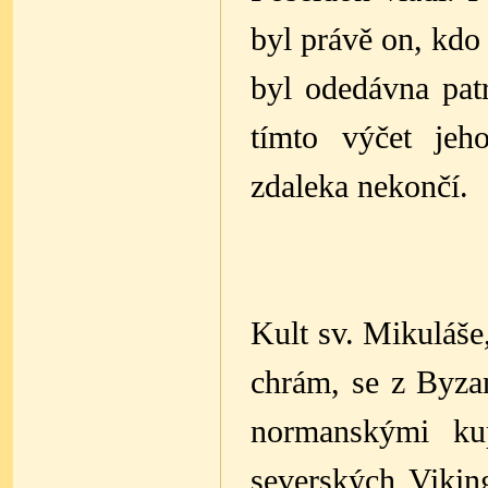
byl právě on, kdo 
byl odedávna pat
tímto výčet jeh
zdaleka nekončí.
Kult sv. Mikuláše
chrám, se z Byza
normanskými ku
severských Vikin