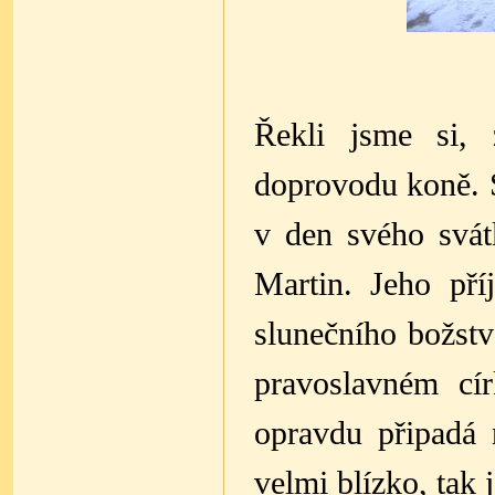
Řekli jsme si, 
doprovodu koně. S
v den svého svát
Martin. Jeho pří
slunečního božstv
pravoslavném cír
opravdu připadá n
velmi blízko, tak