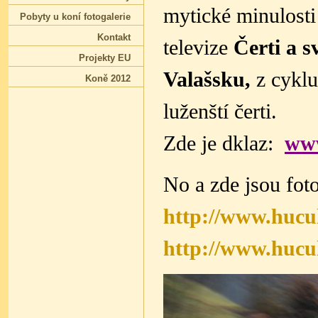
mytické minulost
Pobyty u koní fotogalerie
Kontakt
televize
Čerti a 
Projekty EU
Valašsku,
z cyklu
Koně 2012
luženští čerti.
Zde je dklaz:
www
No a zde jsou fot
http://www.hucu
http://www.hucu