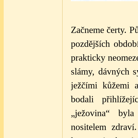
Začneme čerty. Pů
pozdějších období
prakticky neomeze
slámy, dávných s
ježčími kůžemi a
bodali přihlížej
„ježovina“ byl
nositelem zdraví