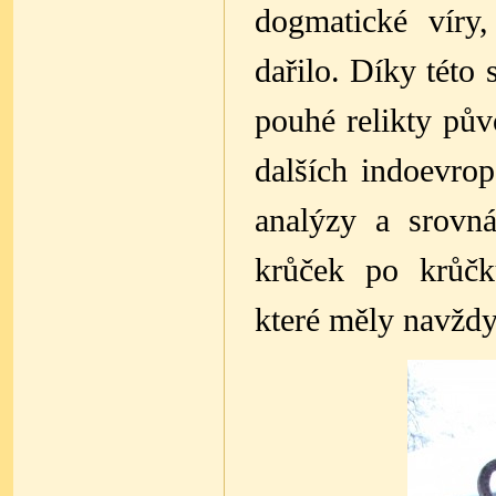
dogmatické víry
dařilo. Díky této
pouhé relikty pů
dalších indoevro
analýzy a srovn
krůček po krůčk
které měly navždy