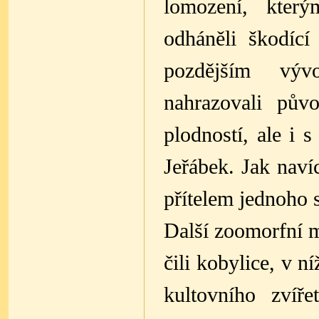
lomození, který
odháněli škodící
pozdějším výv
nahrazovali pův
plodností, ale i 
Jeřábek. Jak nav
přítelem jednoho 
Další zoomorfní 
čili kobylice, v n
kultovního zvíř