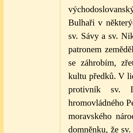
východoslovanský
Bulhaři v některý
sv. Sávy a sv. Nik
patronem zeměděls
se záhrobím, zře
kultu předků. V l
protivník sv. 
hromovládného Per
moravského národ
domněnku, že sv.