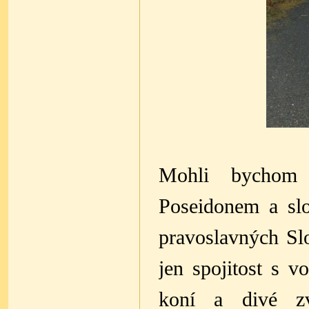
Mohli bychom 
Poseidonem a sl
pravoslavných Sl
jen spojitost s v
koní a divé zv