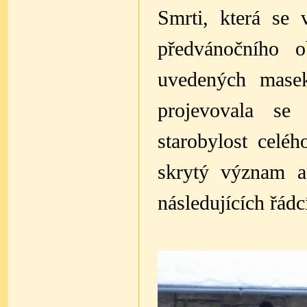
Smrti, která se 
předvánočního o
uvedených masek
projevovala se
starobylost celé
skrytý význam a
následujících řádc