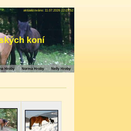
aktualizováno: 11.07.2026 22:15:52
ských koní
na Hroby
Norma Hroby
Nelly Hroby