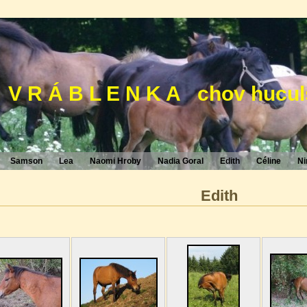
 V R Á B L E N K A chov hucul
Samson
Lea
Naomi Hroby
Nadia Goral
Edith
Céline
Ni
Edith