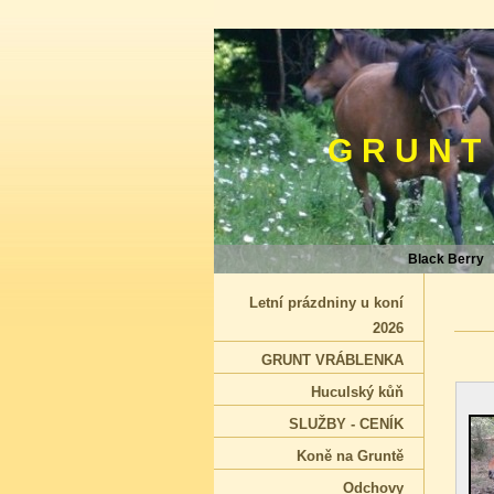
G R U N T
Black Berry
Letní prázdniny u koní
2026
GRUNT VRÁBLENKA
Huculský kůň
SLUŽBY - CENÍK
Koně na Gruntě
Odchovy