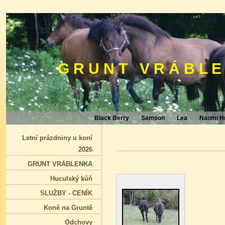
G R U N T V R Á B L E
Black Berry
Samson
Lea
Naomi H
Letní prázdniny u koní
2026
GRUNT VRÁBLENKA
Huculský kůň
SLUŽBY - CENÍK
Koně na Gruntě
Odchovy