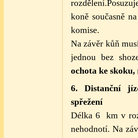
rozdělení.
Posuzuj
koně současně n
komise.
Na závěr kůň musí
jednou bez
shoz
ochota ke skoku, n
6. Distanční jí
spřežení
Délka 6 km v roz
nehodnotí. Na
záv