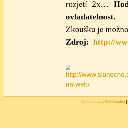
rozjetí 2x…
Hod
ovladatelnost.
Zkoušku je možno 
Zdroj:
http://ww
Administrace WebSnadno
|