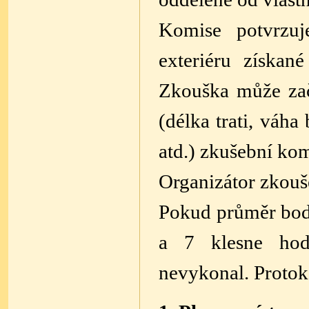
Komise potvrzuj
exteriéru získan
Zkouška může zač
(délka trati, váha
atd.) zkušební
kom
Organizátor zkouše
Pokud průměr bodů
a 7 klesne ho
nevykonal. Protok