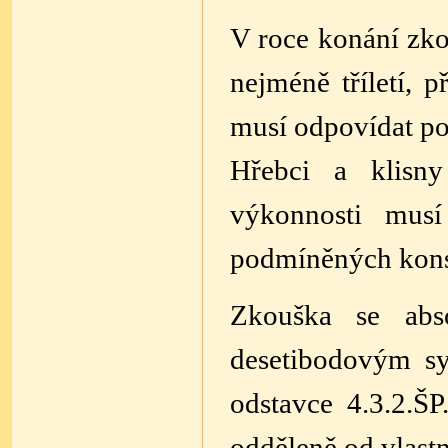
V roce konání zko
nejméně tříletí, 
musí odpovídat p
Hřebci
a klisn
výkonnosti musí
podmíněných konst
Zkouška se abs
desetibodovým sy
odstavce 4.3.2.Š
odděleně od vlast