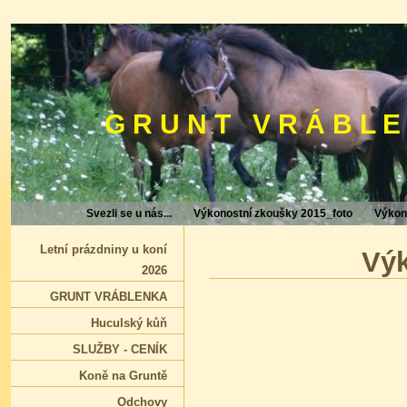
G R U N T V R Á B L E
Svezli se u nás...
Výkonostní zkoušky 2015_foto
Výkon
Letní prázdniny u koní
Výk
2026
GRUNT VRÁBLENKA
Huculský kůň
SLUŽBY - CENÍK
Koně na Gruntě
Odchovy