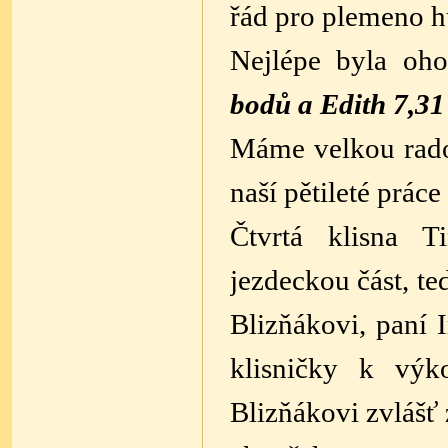
řád pro plemeno h
Nejlépe byla oh
bodů a Edith 7,31
Máme velkou rados
naší pětileté prác
Čtvrtá klisna T
jezdeckou část, t
Blizňákovi, paní 
klisničky k výk
Blizňákovi zvlášť