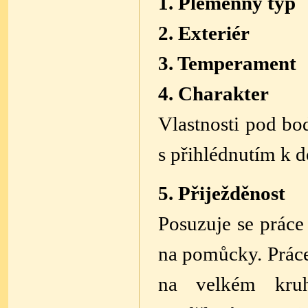
1. Plemenný typ
2. Exteriér
3. Temperament
4. Charakter
Vlastnosti pod bo
s přihlédnutím k 
5. Přiježděnost
Posuzuje se práce
na pomůcky.
Prác
na velkém kr