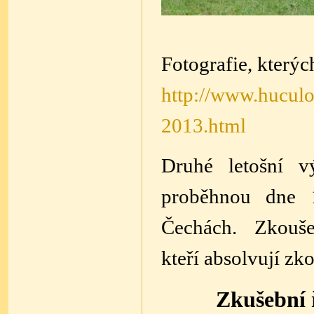
Fotografie, kterýc
http://www.hucul
2013.html
Druhé letošní 
proběhnou dne 
Čechách. Zkoušek
kteří absolvují zk
Zkušební 