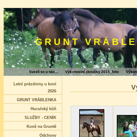
G R U N T V R Á B L E
Svezli se u nás...
Výkonostní zkoušky 2015_foto
Výkon
Letní prázdniny u koní
V
2026
GRUNT VRÁBLENKA
Huculský kůň
SLUŽBY - CENÍK
Koně na Gruntě
Odchovy